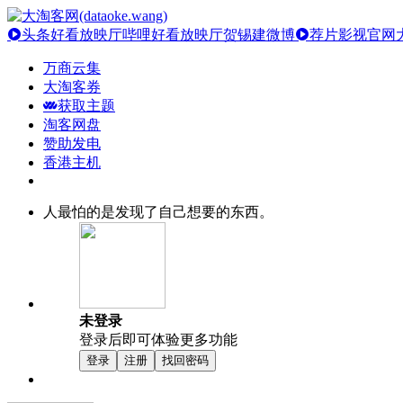
头条好看放映厅
哔哩好看放映厅
贺锡建微博
荐片影视官网
万商云集
大淘客券
获取主题
淘客网盘
赞助发电
香港主机
人最怕的是发现了自己想要的东西。
未登录
登录后即可体验更多功能
登录
注册
找回密码