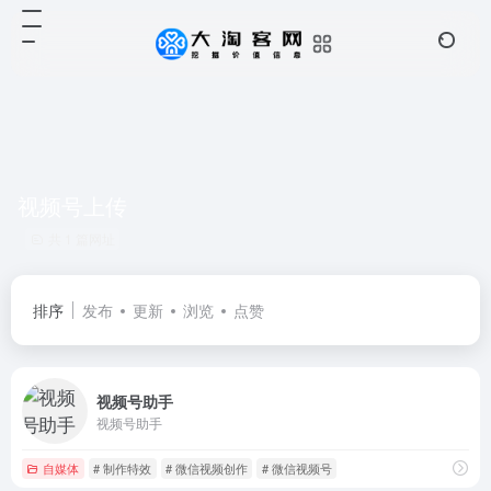
视频号上传
共 1 篇网址
排序
发布
更新
浏览
点赞
视频号助手
视频号助手
自媒体
# 制作特效
# 微信视频创作
# 微信视频号