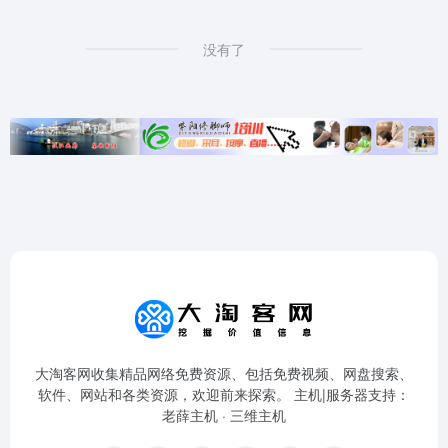
没有了
大淘客网收集精品网络免费资源、包括免费视频、网盘搜索、
软件、网站和各类资源，欢迎前来探索。 主机|服务器支持：
老薛主机
·
三维主机