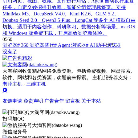
引用网页、截图、收藏、文件进行对话，Agent 自动执行重复
任务，自定义妙招提升效率，智能分组管理标签页。支持
MiniMax M3、DeepSeek V4.0、Kimi K2.6、GLM 5.2、
Doubao-Seed-2.0、Qwen3.5-Plus、LongCat 等多个 AI 模型自由
切换。适用于内容创作、科研学习、数据分析等场景。macOS
和 Windows 版免费下载，开启高效浏览新体验。
0
56
0
浏览器
# 360 浏览器替代
# Agent 浏览器
# AI 助手浏览器
没有了
大淘客网收集精品网络免费资源、包括免费视频、网盘搜索、
软件、网站和各类资源，欢迎前来探索。 主机|服务器支持：
老薛主机
·
三维主机
友链申请
免责声明
广告合作
留言板
关于本站
扫码加QQ
微信服务号