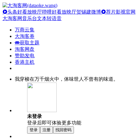
头条好看放映厅
哔哩好看放映厅
贺锡建微博
荐片影视官网
大淘客网音乐台
文本转语音
万商云集
大淘客券
获取主题
淘客网盘
赞助发电
香港主机
我穿梭在万千烟火中，体味世人不曾有的味道。
未登录
登录后即可体验更多功能
登录
注册
找回密码