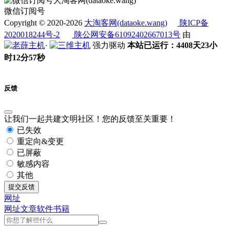
微信订阅号
Copyright © 2020-2026
大淘客网(dataoke.wang)
陕ICP备
2020018244号-2
陕公网安备61092402667013号
由
·
强力驱动
本站已运行：4408天23小
时12分58秒
反馈
让我们一起共建文明社区！您的反馈至关重要！
已失效
重定向&变更
已屏蔽
敏感内容
其他
提交反馈
网址
网址
文章
软件
书籍