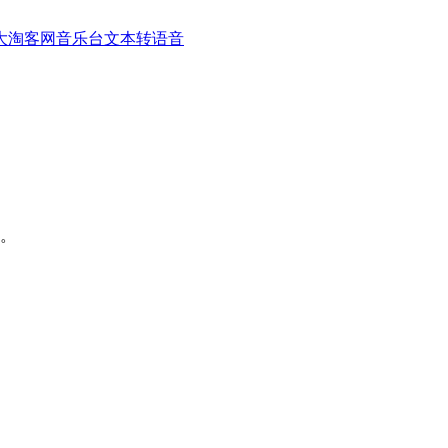
大淘客网音乐台
文本转语音
。