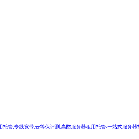
租用托管,专线宽带,云等保评测,高防服务器租用托管-一站式服