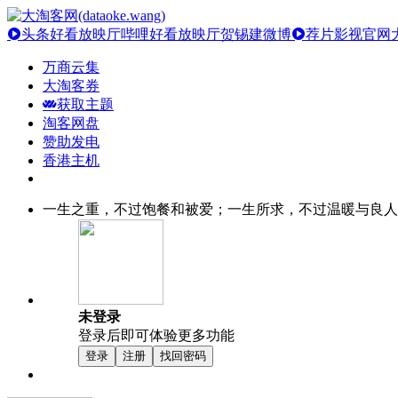
头条好看放映厅
哔哩好看放映厅
贺锡建微博
荐片影视官网
万商云集
大淘客券
获取主题
淘客网盘
赞助发电
香港主机
一生之重，不过饱餐和被爱；一生所求，不过温暖与良人
未登录
登录后即可体验更多功能
登录
注册
找回密码