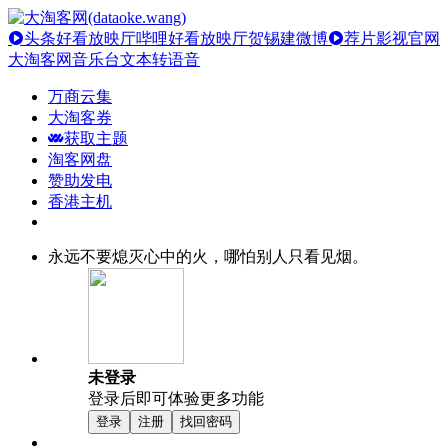
头条好看放映厅
哔哩好看放映厅
贺锡建微博
荐片影视官网
大淘客网音乐台
文本转语音
万商云集
大淘客券
获取主题
淘客网盘
赞助发电
香港主机
永远不要熄灭心中的火，哪怕别人只看见烟。
未登录
登录后即可体验更多功能
登录
注册
找回密码