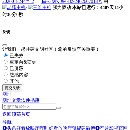
2020018244号-2
陕公网安备61092402667013号
由
·
强力驱动
本站已运行：4407天14小
时30分7秒
反馈
让我们一起共建文明社区！您的反馈至关重要！
已失效
重定向&变更
已屏蔽
敏感内容
其他
提交反馈
网址
网址
文章
软件
书籍
返回顶部
首页
导航
头条好看放映厅
哔哩好看放映厅
贺锡建微博
荐片影视官网