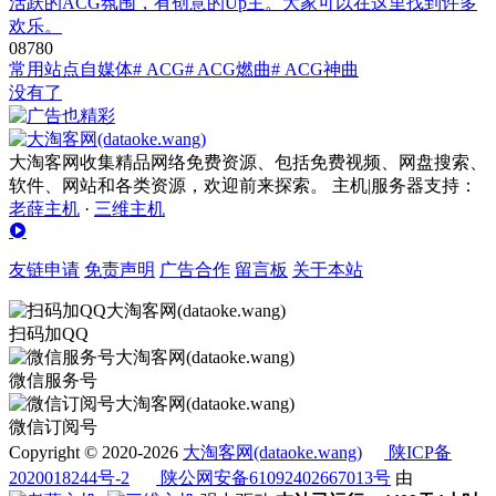
活跃的ACG氛围，有创意的Up主。大家可以在这里找到许多
欢乐。
0
878
0
常用站点
自媒体
# ACG
# ACG燃曲
# ACG神曲
没有了
大淘客网收集精品网络免费资源、包括免费视频、网盘搜索、
软件、网站和各类资源，欢迎前来探索。 主机|服务器支持：
老薛主机
·
三维主机
友链申请
免责声明
广告合作
留言板
关于本站
扫码加QQ
微信服务号
微信订阅号
Copyright © 2020-2026
大淘客网(dataoke.wang)
陕ICP备
2020018244号-2
陕公网安备61092402667013号
由