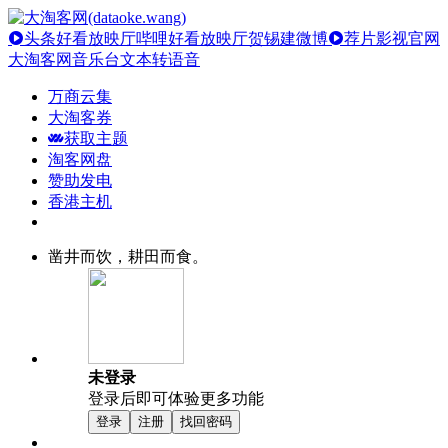
头条好看放映厅
哔哩好看放映厅
贺锡建微博
荐片影视官网
大淘客网音乐台
文本转语音
万商云集
大淘客券
获取主题
淘客网盘
赞助发电
香港主机
凿井而饮，耕田而食。
未登录
登录后即可体验更多功能
登录
注册
找回密码