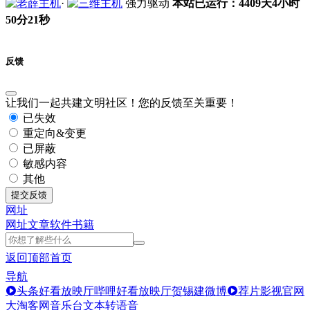
·
强力驱动
本站已运行：4409天4小时
50分21秒
反馈
让我们一起共建文明社区！您的反馈至关重要！
已失效
重定向&变更
已屏蔽
敏感内容
其他
提交反馈
网址
网址
文章
软件
书籍
返回顶部
首页
导航
头条好看放映厅
哔哩好看放映厅
贺锡建微博
荐片影视官网
大淘客网音乐台
文本转语音