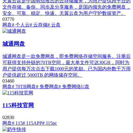
天翼云盘是中国电信推出的云存储服务，为用户提供跨平台的
文件存储、备份、同步及分享服务，是国内领先的免费网盘，
安全、可靠、稳定、快速。天翼云盘为用户守护数据资产。
0
377
0
网盘
# 个人云
# 云存储
# 云盘
城通网盘
城通网盘是一款免费网盘，即免费网络存储空间服务。注册后
可获得支持外链的70TB空间，最大单文件可达30GB，同时为
用户提供每万次点击下载1000元的奖励。已为国内外数千万用
户提供超过 5000TB 的网络储存空间。
0
346
0
网盘
# 70TB网盘
# 免费网盘
# 免费网络U盘
115科技官网
0
283
0
网盘
# 115
# 115APP
# 115pc