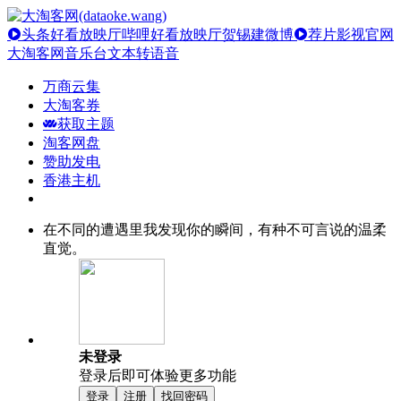
头条好看放映厅
哔哩好看放映厅
贺锡建微博
荐片影视官网
大淘客网音乐台
文本转语音
万商云集
大淘客券
获取主题
淘客网盘
赞助发电
香港主机
在不同的遭遇里我发现你的瞬间，有种不可言说的温柔
直觉。
未登录
登录后即可体验更多功能
登录
注册
找回密码