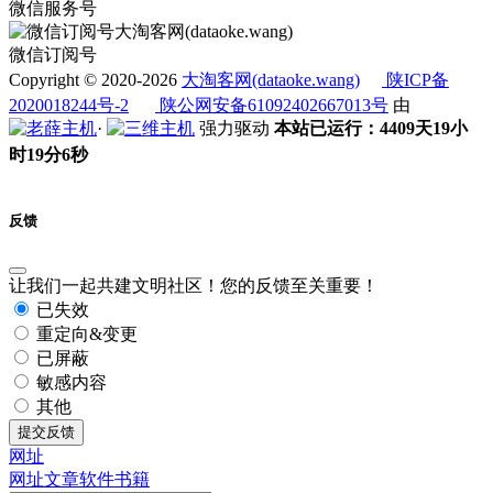
微信服务号
微信订阅号
Copyright © 2020-2026
大淘客网(dataoke.wang)
陕ICP备
2020018244号-2
陕公网安备61092402667013号
由
·
强力驱动
本站已运行：4409天19小
时19分6秒
反馈
让我们一起共建文明社区！您的反馈至关重要！
已失效
重定向&变更
已屏蔽
敏感内容
其他
提交反馈
网址
网址
文章
软件
书籍