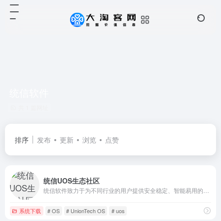
统信软件
共 1 篇网址
排序
发布
更新
浏览
点赞
统信UOS生态社区
统信软件致力于为不同行业的用户提供安全稳定、智能易用的操作系统产品与解决方案。基于国产芯片架构的操作系统产品已经和龙芯、飞腾、申威、鲲鹏、兆芯、海光等芯片厂商开展了广泛和深入的合作，与国内各主流整机厂商，以及数百家国内外软件厂商展开了全方位的兼容性适配工作。
系统下载
# OS
# UnionTech OS
# uos