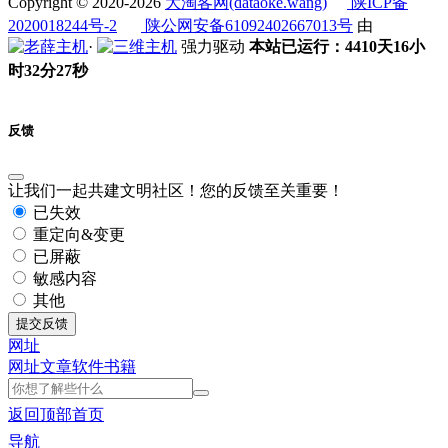
Copyright © 2020-2026
大淘客网(dataoke.wang)
陕ICP备
2020018244号-2
陕公网安备61092402667013号
由
·
强力驱动
本站已运行：4410天16小
时32分27秒
反馈
让我们一起共建文明社区！您的反馈至关重要！
已失效
重定向&变更
已屏蔽
敏感内容
其他
提交反馈
网址
网址
文章
软件
书籍
返回顶部
首页
导航