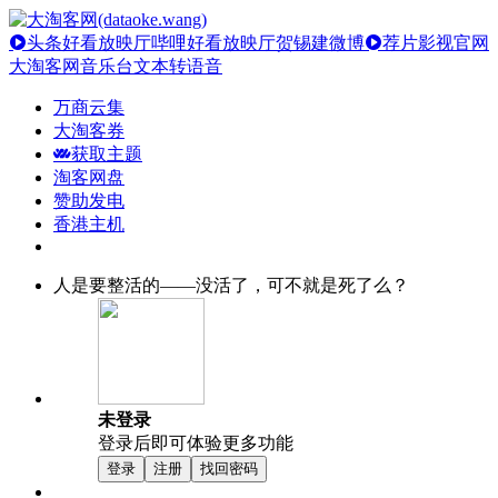
头条好看放映厅
哔哩好看放映厅
贺锡建微博
荐片影视官网
大淘客网音乐台
文本转语音
万商云集
大淘客券
获取主题
淘客网盘
赞助发电
香港主机
人是要整活的——没活了，可不就是死了么？
未登录
登录后即可体验更多功能
登录
注册
找回密码