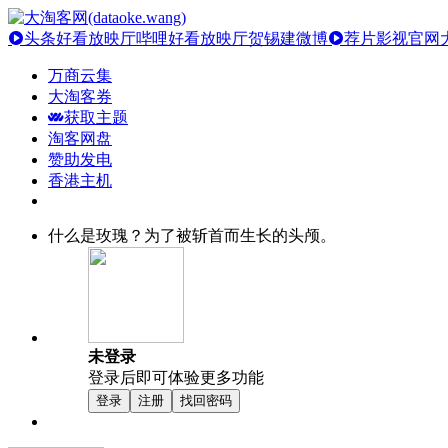
头条好看放映厅
哔哩好看放映厅
贺锡建微博
荐片影视官网
万商云集
大淘客券
获取主题
淘客网盘
赞助发电
香港主机
什么是玫瑰？为了被斩首而生长的头颅。
未登录
登录后即可体验更多功能
登录
注册
找回密码