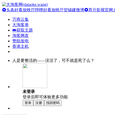
头条好看放映厅
哔哩好看放映厅
贺锡建微博
荐片影视官网
万商云集
大淘客券
获取主题
淘客网盘
赞助发电
香港主机
人是要整活的——没活了，可不就是死了么？
未登录
登录后即可体验更多功能
登录
注册
找回密码