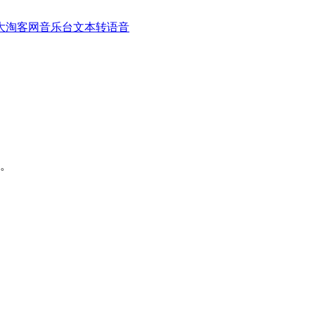
大淘客网音乐台
文本转语音
。