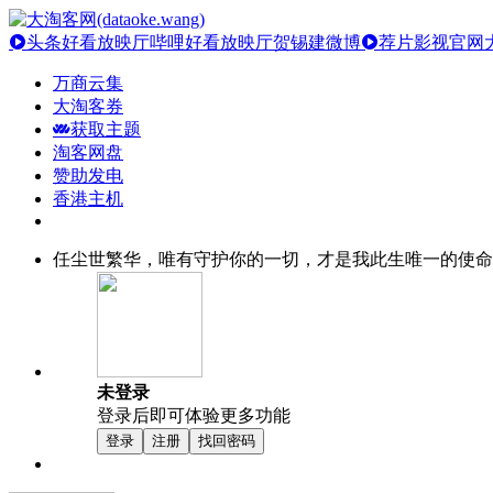
头条好看放映厅
哔哩好看放映厅
贺锡建微博
荐片影视官网
万商云集
大淘客券
获取主题
淘客网盘
赞助发电
香港主机
任尘世繁华，唯有守护你的一切，才是我此生唯一的使命
未登录
登录后即可体验更多功能
登录
注册
找回密码