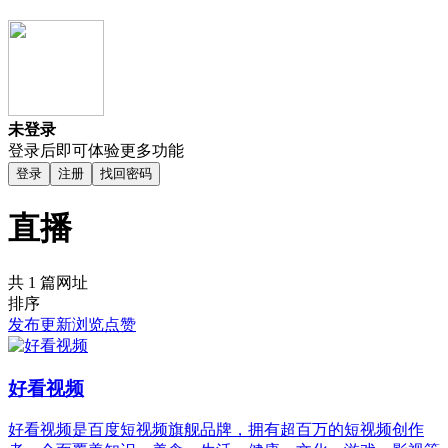
未登录
登录后即可体验更多功能
登录
注册
找回密码
直播
共 1 篇网址
排序
发布
更新
浏览
点赞
好看视频
好看视频是百度短视频旗舰品牌，拥有超百万的短视频创作