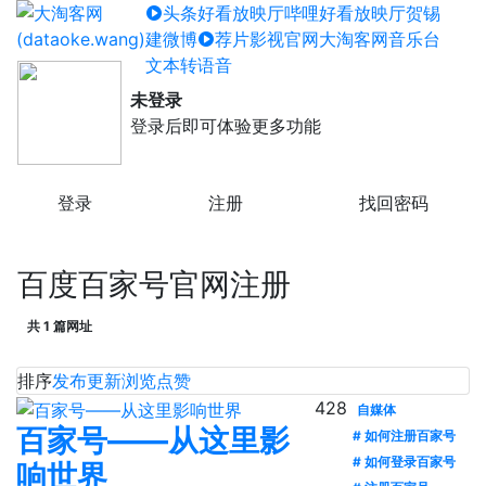
头条好看放映厅
哔哩好看放映厅
贺锡
建微博
荐片影视官网
大淘客网音乐台
文本转语音
未登录
登录后即可体验更多功能
登录
注册
找回密码
百度百家号官网注册
共 1 篇网址
排序
发布
更新
浏览
点赞
428
自媒体
百家号——从这里影
# 如何注册百家号
# 如何登录百家号
响世界