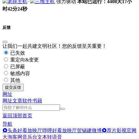
·
强力驱动
本站已运行：4408天17小
时42分24秒
反馈
让我们一起共建文明社区！您的反馈至关重要！
已失效
重定向&变更
已屏蔽
敏感内容
其他
提交反馈
网址
网址
文章
软件
书籍
返回顶部
首页
导航
头条好看放映厅
哔哩好看放映厅
贺锡建微博
荐片影视官网
大淘客网音乐台
文本转语音