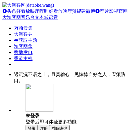
头条好看放映厅
哔哩好看放映厅
贺锡建微博
荐片影视官网
大淘客网音乐台
文本转语音
万商云集
大淘客券
获取主题
淘客网盘
赞助发电
香港主机
遇沉沉不语之士，且莫输心；见悻悻自好之人，应须防
口。
未登录
登录后即可体验更多功能
登录
注册
找回密码