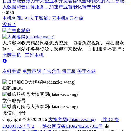
百度智能云致力于为企业和开发者提供全球领先的人工智能、
大数据和云计算服务，加速产业智能化转型升级
0
305
0
主机空间
# AI人工智能
# 云主机
# 云存储
没有了
大淘客网收集精品网络免费资源、包括免费视频、网盘搜索、
软件、网站和各类资源，欢迎前来探索。 主机|服务器支持：
老薛主机
·
三维主机
友链申请
免责声明
广告合作
留言板
关于本站
扫码加QQ
微信服务号
微信订阅号
Copyright © 2020-2026
大淘客网(dataoke.wang)
陕ICP备
2020018244号-2
陕公网安备61092402667013号
由