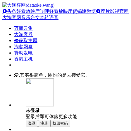
头条好看放映厅
哔哩好看放映厅
贺锡建微博
荐片影视官网
大淘客网音乐台
文本转语音
万商云集
大淘客券
获取主题
淘客网盘
赞助发电
香港主机
爱,其实很简单，困难的是去接受它。
未登录
登录后即可体验更多功能
登录
注册
找回密码