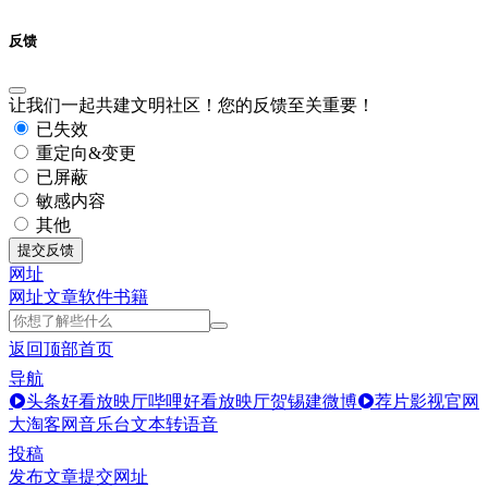
反馈
让我们一起共建文明社区！您的反馈至关重要！
已失效
重定向&变更
已屏蔽
敏感内容
其他
提交反馈
网址
网址
文章
软件
书籍
返回顶部
首页
导航
头条好看放映厅
哔哩好看放映厅
贺锡建微博
荐片影视官网
大淘客网音乐台
文本转语音
投稿
发布文章
提交网址