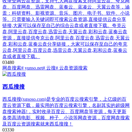
收录全网云盘资源，支持七大网盘搜索支持阿里云盘、夸克网
盘、百度网盘、迅雷网盘、蓝奏云、蓝凑云、天翼云盘等，涵
盖：科研资料、影视资源、音乐、图片、电子书、软件、小说
等。只需要输入关键词即可搜索云盘资源,直接提供云盘分享
链接,大家可以保存至自己的综合云盘或者直接下载。夸克云
盘,阿里云盘,百度云盘,迅雷云盘,天翼云盘,彩和云盘,蓝奏云盘
资源，直接提供夸克云盘,阿里云盘,百度云盘,迅雷云盘,天翼云
盘,彩和云盘,蓝奏云盘分享链接，大家可以保存至自己的夸克
云盘,阿里云盘,百度云盘,迅雷云盘,天翼云盘,彩和云盘,蓝奏云
盘或者直接下载。
0
348
0
网盘搜索
# yunso.net
# 云搜
# 云盘资源搜索
西瓜搜搜
西瓜搜搜(xgsoso.com)是专业的百度云搜索引擎，上亿级的百
度云资源下载，最实用的百度云搜索引擎，名副其实的超级网
盘搜索神器!，实时收录百度云、百度网盘等资源，每天更新
各类高清电影、视频、种子、小说等网盘资源，百度网盘搜索
及百度云资源搜索就来西瓜搜搜！
0
333
0