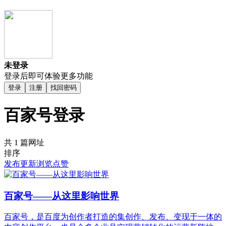
未登录
登录后即可体验更多功能
登录
注册
找回密码
百家号登录
共 1 篇网址
排序
发布
更新
浏览
点赞
百家号——从这里影响世界
百家号，是百度为创作者打造的集创作、发布、变现于一体的