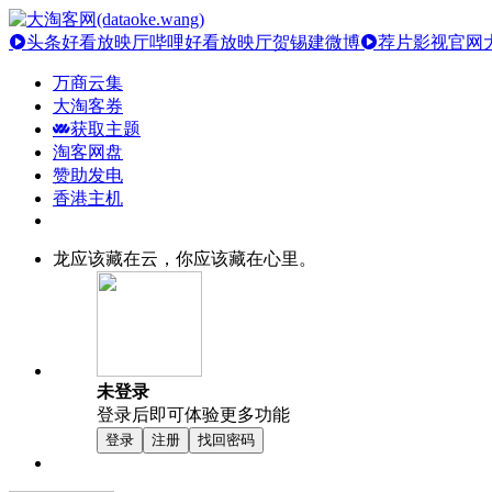
头条好看放映厅
哔哩好看放映厅
贺锡建微博
荐片影视官网
万商云集
大淘客券
获取主题
淘客网盘
赞助发电
香港主机
龙应该藏在云，你应该藏在心里。
未登录
登录后即可体验更多功能
登录
注册
找回密码