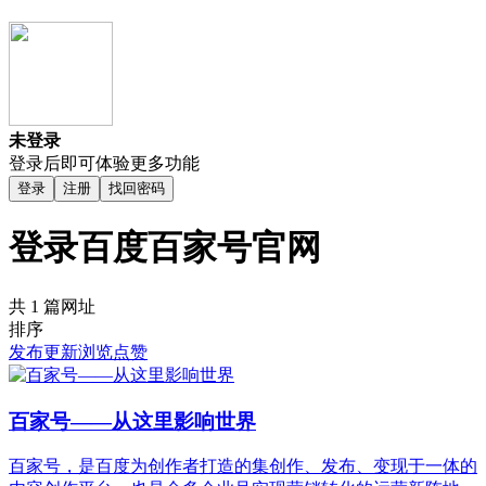
未登录
登录后即可体验更多功能
登录
注册
找回密码
登录百度百家号官网
共 1 篇网址
排序
发布
更新
浏览
点赞
百家号——从这里影响世界
百家号，是百度为创作者打造的集创作、发布、变现于一体的