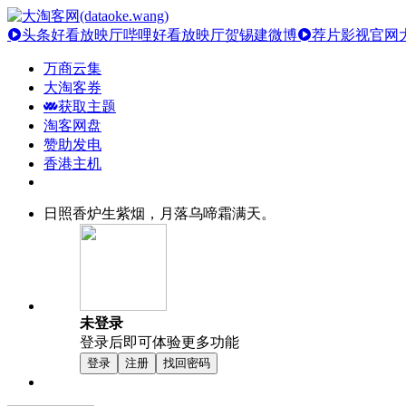
头条好看放映厅
哔哩好看放映厅
贺锡建微博
荐片影视官网
万商云集
大淘客券
获取主题
淘客网盘
赞助发电
香港主机
日照香炉生紫烟，月落乌啼霜满天。
未登录
登录后即可体验更多功能
登录
注册
找回密码