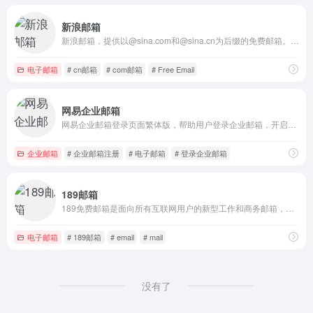
新浪邮箱
新浪邮箱，提供以@sina.com和@sina.cn为后缀的免费邮箱。2G超大附件和50M普通附件，容量5G至无限大，整合新浪微博应用，支持客户端收发，更加安全，更少垃圾邮件。
电子邮箱
# cn邮箱
# com邮箱
# Free Email
网易企业邮箱
网易企业邮箱登录页面繁体版，帮助用户登录企业邮箱，开启随时随地，极速收发的便捷体验。
企业邮箱
# 企业邮箱注册
# 电子邮箱
# 登录企业邮箱
189邮箱
189免费邮箱是面向所有互联网用户的新型工作和商务邮箱，覆盖Web、Wap、 Pad、iOS、Android等多个终端，满足用户随时随地处理邮件需要。189邮箱提倡“简单”理念，产品功能、体验结合“简单”理念，让用户享受高效工作、轻松生活。
电子邮箱
# 189邮箱
# email
# mail
没有了