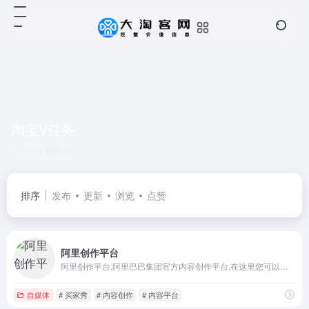
淘宝V任务
共 1 篇网址
排序
发布
更新
浏览
点赞
阿里创作平台
阿里创作平台,阿里巴巴集团官方内容创作平台,在这里您可以发微淘,发买家秀,发好货心得,发上新和预上新,发投稿,运营达人主页,店铺微淘装修,完成V任务等,支持微淘号达人、微淘号商家和品牌号
自媒体
# 买家秀
# 内容创作
# 内容平台