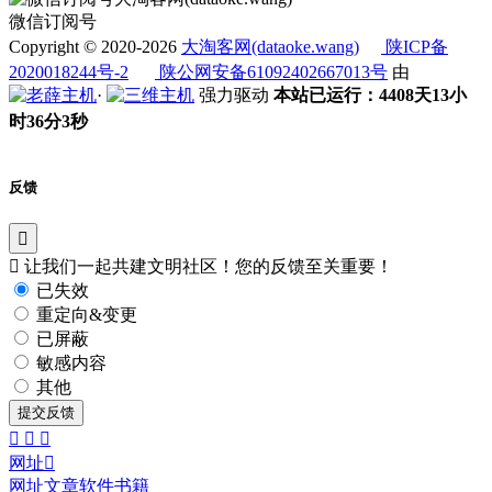
微信订阅号
Copyright © 2020-2026
大淘客网(dataoke.wang)
陕ICP备
2020018244号-2
陕公网安备61092402667013号
由
·
强力驱动
本站已运行：4408天13小
时36分3秒
反馈
让我们一起共建文明社区！您的反馈至关重要！
已失效
重定向&变更
已屏蔽
敏感内容
其他
提交反馈
网址
网址
文章
软件
书籍