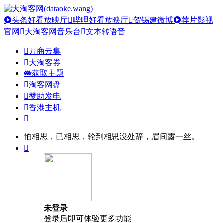
头条好看放映厅
哔哩好看放映厅
贺锡建微博
荐片影视
官网
大淘客网音乐台
文本转语音
万商云集
大淘客券
获取主题
淘客网盘
赞助发电
香港主机
怕相思，已相思，轮到相思没处辞，眉间露一丝。
未登录
登录后即可体验更多功能