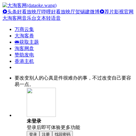
头条好看放映厅
哔哩好看放映厅
贺锡建微博
荐片影视官网
大淘客网音乐台
文本转语音
万商云集
大淘客券
获取主题
淘客网盘
赞助发电
香港主机
要改变别人的心真是件很难办的事，不过改变自己要容
易一点。
未登录
登录后即可体验更多功能
登录
注册
找回密码