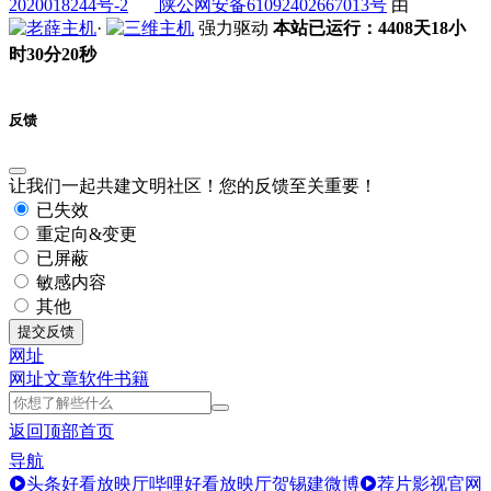
2020018244号-2
陕公网安备61092402667013号
由
·
强力驱动
本站已运行：4408天18小
时30分21秒
反馈
让我们一起共建文明社区！您的反馈至关重要！
已失效
重定向&变更
已屏蔽
敏感内容
其他
提交反馈
网址
网址
文章
软件
书籍
返回顶部
首页
导航
头条好看放映厅
哔哩好看放映厅
贺锡建微博
荐片影视官网