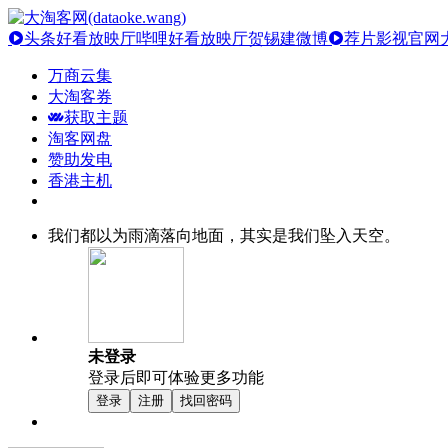
头条好看放映厅
哔哩好看放映厅
贺锡建微博
荐片影视官网
万商云集
大淘客券
获取主题
淘客网盘
赞助发电
香港主机
我们都以为雨滴落向地面，其实是我们坠入天空。
未登录
登录后即可体验更多功能
登录
注册
找回密码