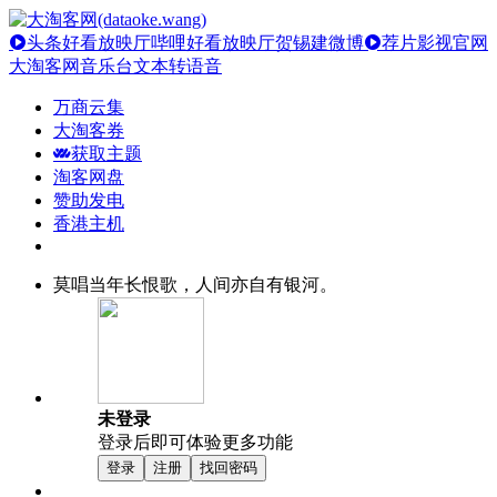
头条好看放映厅
哔哩好看放映厅
贺锡建微博
荐片影视官网
大淘客网音乐台
文本转语音
万商云集
大淘客券
获取主题
淘客网盘
赞助发电
香港主机
莫唱当年长恨歌，人间亦自有银河。
未登录
登录后即可体验更多功能
登录
注册
找回密码