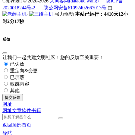
Copyright © 2020-2026
大淘客网(dataoke.wang)
陕ICP备
2020018244号-2
陕公网安备61092402667013号
由
·
强力驱动
本站已运行：4410天12小
时2分17秒
反馈
让我们一起共建文明社区！您的反馈至关重要！
已失效
重定向&变更
已屏蔽
敏感内容
其他
提交反馈
网址
网址
文章
软件
书籍
返回顶部
首页
导航