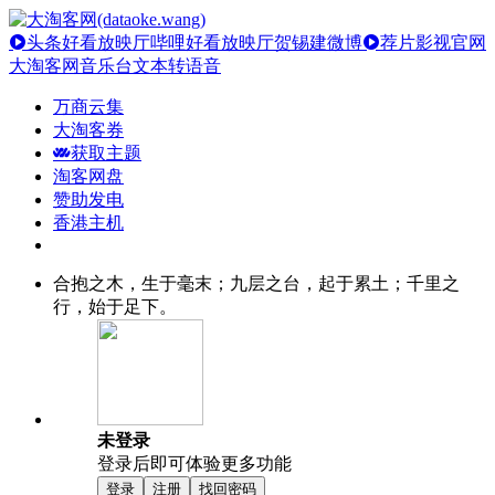
头条好看放映厅
哔哩好看放映厅
贺锡建微博
荐片影视官网
大淘客网音乐台
文本转语音
万商云集
大淘客券
获取主题
淘客网盘
赞助发电
香港主机
合抱之木，生于毫末；九层之台，起于累土；千里之
行，始于足下。
未登录
登录后即可体验更多功能
登录
注册
找回密码