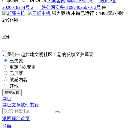
Copyright © 2020-2026
大淘客网(dataoke.wang)
陕ICP备
2020018244号-2
陕公网安备61092402667013号
由
·
强力驱动
本站已运行：4408天3小时
24分4秒
反馈
让我们一起共建文明社区！您的反馈至关重要！
已失效
重定向&变更
已屏蔽
敏感内容
其他
提交反馈
网址
网址
文章
软件
书籍
返回顶部
首页
导航