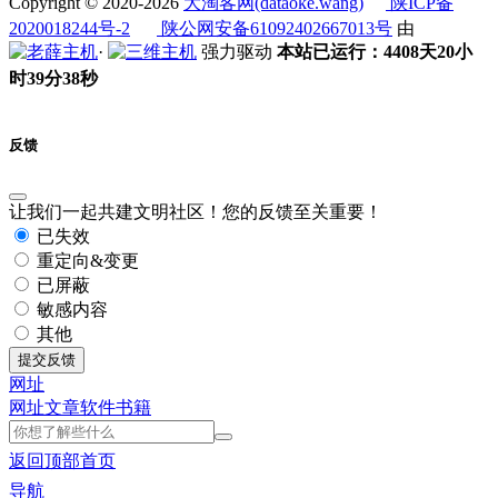
Copyright © 2020-2026
大淘客网(dataoke.wang)
陕ICP备
2020018244号-2
陕公网安备61092402667013号
由
·
强力驱动
本站已运行：4408天20小
时39分38秒
反馈
让我们一起共建文明社区！您的反馈至关重要！
已失效
重定向&变更
已屏蔽
敏感内容
其他
提交反馈
网址
网址
文章
软件
书籍
返回顶部
首页
导航