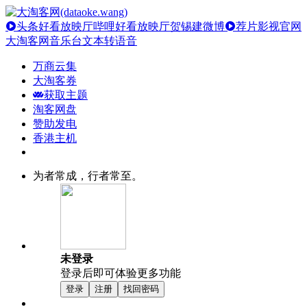
头条好看放映厅
哔哩好看放映厅
贺锡建微博
荐片影视官网
大淘客网音乐台
文本转语音
万商云集
大淘客券
获取主题
淘客网盘
赞助发电
香港主机
为者常成，行者常至。
未登录
登录后即可体验更多功能
登录
注册
找回密码