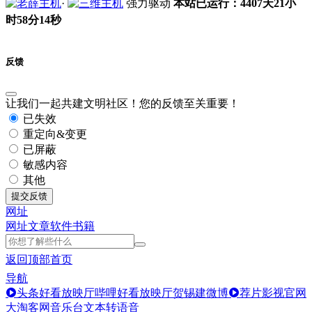
·
强力驱动
本站已运行：4407天21小
时58分14秒
反馈
让我们一起共建文明社区！您的反馈至关重要！
已失效
重定向&变更
已屏蔽
敏感内容
其他
提交反馈
网址
网址
文章
软件
书籍
返回顶部
首页
导航
头条好看放映厅
哔哩好看放映厅
贺锡建微博
荐片影视官网
大淘客网音乐台
文本转语音