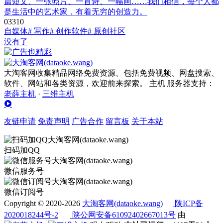
篇短文、一张照片、一首诗、一幅画……我们相信，每个人都
是生活中的艺术家，有着无穷的创造力。
0
331
0
自媒体
# 写作
# 创作软件
# 原创社区
没有了
大淘客网收集精品网络免费资源、包括免费视频、网盘搜索、
软件、网站和各类资源，欢迎前来探索。 主机|服务器支持：
老薛主机
·
三维主机
友链申请
免责声明
广告合作
留言板
关于本站
扫码加QQ
微信服务号
微信订阅号
Copyright © 2020-2026
大淘客网(dataoke.wang)
陕ICP备
2020018244号-2
陕公网安备61092402667013号
由