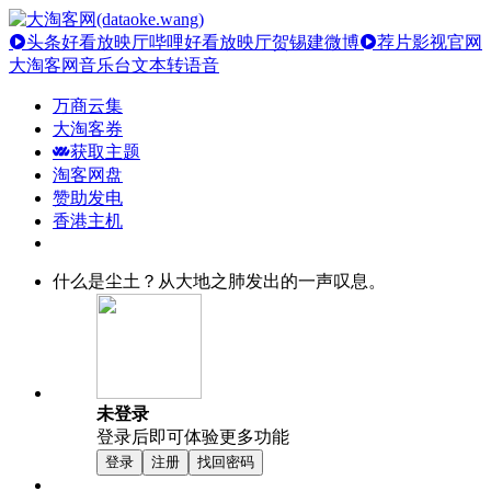
头条好看放映厅
哔哩好看放映厅
贺锡建微博
荐片影视官网
大淘客网音乐台
文本转语音
万商云集
大淘客券
获取主题
淘客网盘
赞助发电
香港主机
什么是尘土？从大地之肺发出的一声叹息。
未登录
登录后即可体验更多功能
登录
注册
找回密码