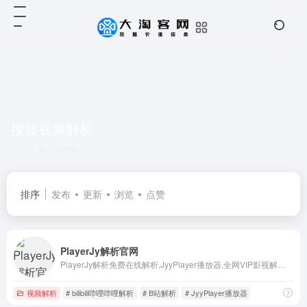
搜狐视频解析
共 1 篇网址
排序
发布
更新
浏览
点赞
PlayerJy解析官网
PlayerJy解析免费在线解析,JyyPlayer播放器,全网VIP影视解析,爱奇艺解析,腾讯视频解析,优酷解析,芒果TV解析,乐视视频解析,搜狐视频解析,bilibili哔哩哔哩解析,B站解析,解析畅享全网免费电影。
视频解析
# bilibili哔哩哔哩解析
# B站解析
# JyyPlayer播放器