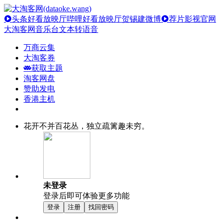
头条好看放映厅
哔哩好看放映厅
贺锡建微博
荐片影视官网
大淘客网音乐台
文本转语音
万商云集
大淘客券
获取主题
淘客网盘
赞助发电
香港主机
花开不并百花丛，独立疏篱趣未穷。
未登录
登录后即可体验更多功能
登录
注册
找回密码