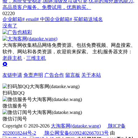
验，系统安全稳定,国际顶级反垃圾引擎,优异的海外通讯能力,
高品质客户服务。免费试用，优惠购买。
0
222
0
企业邮箱
# email
# 中国企业邮箱
# 买邮箱送域名
没有了
大淘客网收集精品网络免费资源、包括免费视频、网盘搜索、
软件、网站和各类资源，欢迎前来探索。 主机|服务器支持：
老薛主机
·
三维主机
友链申请
免责声明
广告合作
留言板
关于本站
扫码加QQ
微信服务号
微信订阅号
Copyright © 2020-2026
大淘客网(dataoke.wang)
陕ICP备
2020018244号-2
陕公网安备61092402667013号
由