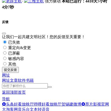
·
强力驱动
本站已运行：4410天7小时
4分8秒
反馈
让我们一起共建文明社区！您的反馈至关重要！
已失效
重定向&变更
已屏蔽
敏感内容
其他
提交反馈
网址
网址
文章
软件
书籍
返回顶部
首页
导航
头条好看放映厅
哔哩好看放映厅
贺锡建微博
荐片影视官网
大淘客网音乐台
文本转语音