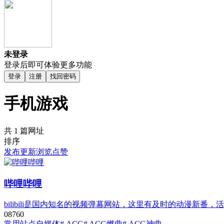
未登录
登录后即可体验更多功能
登录
注册
找回密码
手机游戏
共 1 篇网址
排序
发布
更新
浏览
点赞
哔哩哔哩
bilibili是国内知名的视频弹幕网站，这里有及时的动漫新
0
876
0
常用站点
自媒体
# ACG
# ACG燃曲
# ACG神曲