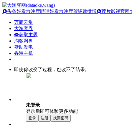
头条好看放映厅
哔哩好看放映厅
贺锡建微博
荐片影视官网
万商云集
大淘客券
获取主题
淘客网盘
赞助发电
香港主机
即使你改变了过程，也改不了结果。
未登录
登录后即可体验更多功能
登录
注册
找回密码