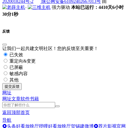
2020018244号-2
陕公网安备61092402667013号
由
·
强力驱动
本站已运行：4410天6小时
30分1秒
反馈
让我们一起共建文明社区！您的反馈至关重要！
已失效
重定向&变更
已屏蔽
敏感内容
其他
提交反馈
网址
网址
文章
软件
书籍
返回顶部
首页
导航
头条好看放映厅
哔哩好看放映厅
贺锡建微博
荐片影视官网