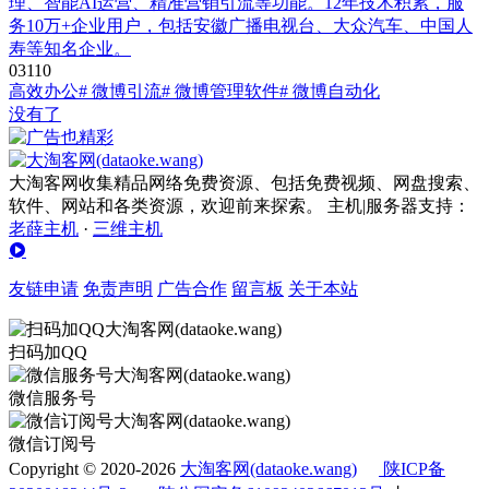
理、智能AI运营、精准营销引流等功能。12年技术积累，服
务10万+企业用户，包括安徽广播电视台、大众汽车、中国人
寿等知名企业。
0
311
0
高效办公
# 微博引流
# 微博管理软件
# 微博自动化
没有了
大淘客网收集精品网络免费资源、包括免费视频、网盘搜索、
软件、网站和各类资源，欢迎前来探索。 主机|服务器支持：
老薛主机
·
三维主机
友链申请
免责声明
广告合作
留言板
关于本站
扫码加QQ
微信服务号
微信订阅号
Copyright © 2020-2026
大淘客网(dataoke.wang)
陕ICP备