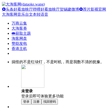
头条好看放映厅
哔哩好看放映厅
贺锡建微博
荐片影视官网
大淘客网音乐台
文本转语音
万商云集
大淘客券
获取主题
淘客网盘
赞助发电
香港主机
搞怪的不是红绿灯，不是时机，而是我数不清的犹豫。
未登录
登录后即可体验更多功能
登录
注册
找回密码