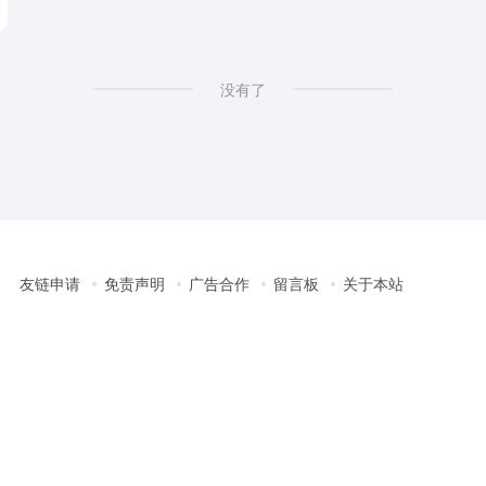
没有了
友链申请
免责声明
广告合作
留言板
关于本站