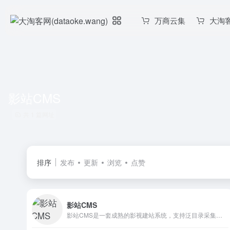
万商云集
大淘
影站CMS
共 1 篇网址
排序
发布
更新
浏览
点赞
影站CMS
影站CMS是一套成熟的影视建站系统，支持泛目录采集、多终端自适应、高性能播放与强力SEO，是站长与开发者的理想视频建站解决方案。