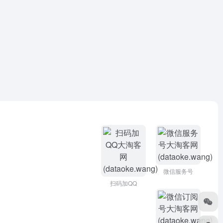
微信服务号
扫码加QQ