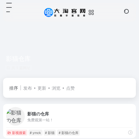
影猫仓库
共 1 篇网址
排序
发布
更新
浏览
点赞
影猫の仓库
免费观第一站！
影视搜索
# ymck
# 影猫
# 影猫の仓库