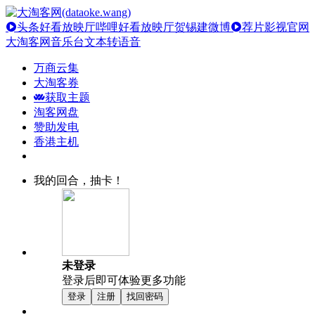
头条好看放映厅
哔哩好看放映厅
贺锡建微博
荐片影视官网
大淘客网音乐台
文本转语音
万商云集
大淘客券
获取主题
淘客网盘
赞助发电
香港主机
我的回合，抽卡！
未登录
登录后即可体验更多功能
登录
注册
找回密码