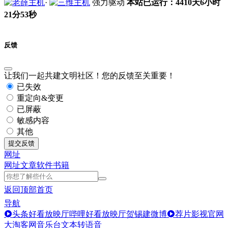
·
强力驱动
本站已运行：4410天6小时
21分53秒
反馈
让我们一起共建文明社区！您的反馈至关重要！
已失效
重定向&变更
已屏蔽
敏感内容
其他
提交反馈
网址
网址
文章
软件
书籍
返回顶部
首页
导航
头条好看放映厅
哔哩好看放映厅
贺锡建微博
荐片影视官网
大淘客网音乐台
文本转语音