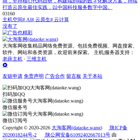
商，坚持核心代码自研，构建端到端的数字化解决方案，持续
打造云原生最佳实践，以中国科技服务数字中国。
0
316
0
主机空间
# AI
# 云原生
# 云计算
没有了
大淘客网收集精品网络免费资源、包括免费视频、网盘搜索、
软件、网站和各类资源，欢迎前来探索。 主机|服务器支持：
老薛主机
·
三维主机
友链申请
免责声明
广告合作
留言板
关于本站
扫码加QQ
微信服务号
微信订阅号
Copyright © 2020-2026
大淘客网(dataoke.wang)
陕ICP备
2020018244号-2
陕公网安备61092402667013号
由