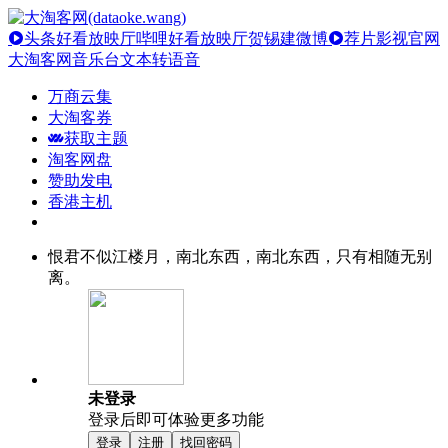
头条好看放映厅
哔哩好看放映厅
贺锡建微博
荐片影视官网
大淘客网音乐台
文本转语音
万商云集
大淘客券
获取主题
淘客网盘
赞助发电
香港主机
恨君不似江楼月，南北东西，南北东西，只有相随无别
离。
未登录
登录后即可体验更多功能
登录
注册
找回密码