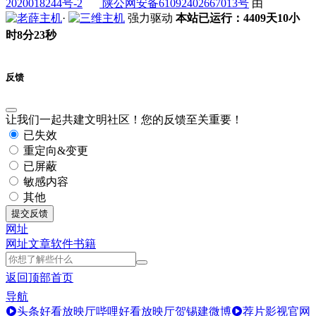
2020018244号-2
陕公网安备61092402667013号
由
·
强力驱动
本站已运行：4409天10小
时8分24秒
反馈
让我们一起共建文明社区！您的反馈至关重要！
已失效
重定向&变更
已屏蔽
敏感内容
其他
提交反馈
网址
网址
文章
软件
书籍
返回顶部
首页
导航
头条好看放映厅
哔哩好看放映厅
贺锡建微博
荐片影视官网