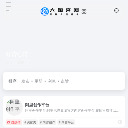
好货心得
共 1 篇网址
排序
发布
更新
浏览
点赞
阿里创作平台
阿里创作平台,阿里巴巴集团官方内容创作平台,在这里您可以发微淘,发买家秀,发好货心得,发上新和预上新,发投稿,运营达人主页,店铺微淘装修,完成V任务等,支持微淘号达人、微淘号商家和品牌号
自媒体
# 买家秀
# 内容创作
# 内容平台