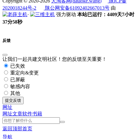
Copyright © 2020-2026
大淘客网(dataoke.wang)
陕ICP备
2020018244号-2
陕公网安备61092402667013号
由
·
强力驱动
本站已运行：4409天7小时
37分58秒
反馈
让我们一起共建文明社区！您的反馈至关重要！
已失效
重定向&变更
已屏蔽
敏感内容
其他
提交反馈
网址
网址
文章
软件
书籍
返回顶部
首页
导航