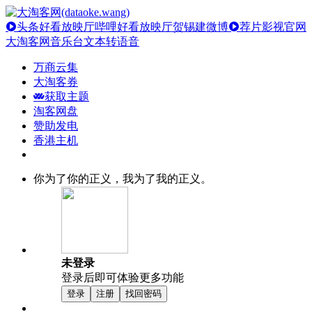
头条好看放映厅
哔哩好看放映厅
贺锡建微博
荐片影视官网
大淘客网音乐台
文本转语音
万商云集
大淘客券
获取主题
淘客网盘
赞助发电
香港主机
你为了你的正义，我为了我的正义。
未登录
登录后即可体验更多功能
登录
注册
找回密码