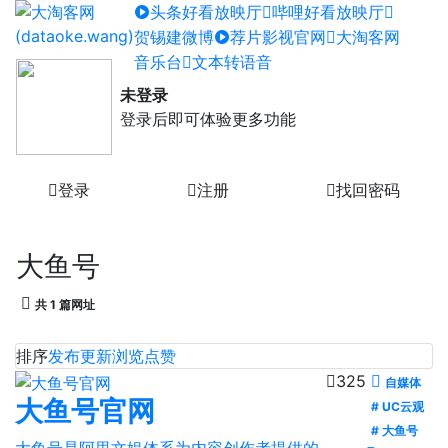
头条好看放映厅
哔哩好看放映厅
贺锡建微博
荐片影视官网
大淘客网
音乐台
文本转语音
未登录
登录后即可体验更多功能
登录
注册
找回密码
大鱼号
共 1 篇网址
排序
发布
更新
浏览
点赞
325
自媒体
大鱼号官网
# UC云观
# 大鱼号
大鱼号是阿里文娱体系为内容创作者提供的