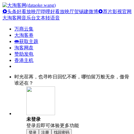
头条好看放映厅
哔哩好看放映厅
贺锡建微博
荐片影视官网
大淘客网音乐台
文本转语音
万商云集
大淘客券
获取主题
淘客网盘
赞助发电
香港主机
时光荏苒，也寻昨日回忆不断，哪怕留万般无奈，傲骨
谁还在？
未登录
登录后即可体验更多功能
登录
注册
找回密码