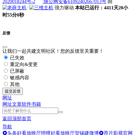
2020018244号-2
陕公网安备61092402667013号
由
·
强力驱动
本站已运行：4411天20小
时55分0秒
反馈
让我们一起共建文明社区！您的反馈至关重要！
已失效
重定向&变更
已屏蔽
敏感内容
其他
提交反馈
网址
网址
文章
软件
书籍
返回顶部
首页
导航
头条好看放映厅
哔哩好看放映厅
贺锡建微博
荐片影视官网