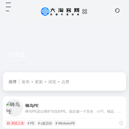
启动盘
共 1 篇网址
排序
发布
更新
浏览
点赞
蜂鸟PE
蜂鸟PE是以维护为目的PE。励志做一个安全、小巧、稳定、流畅、可靠的WinPE。提供维护版、网络版和多版本，其中多版本包含多个不同内核的PE。
系统工具
# PE
# u盘启动
# WindowsPE