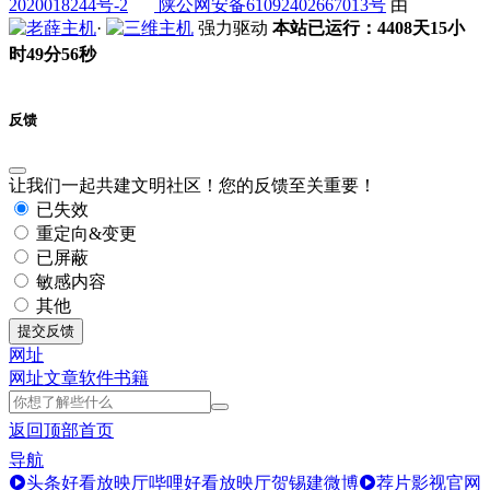
2020018244号-2
陕公网安备61092402667013号
由
·
强力驱动
本站已运行：4408天15小
时49分56秒
反馈
让我们一起共建文明社区！您的反馈至关重要！
已失效
重定向&变更
已屏蔽
敏感内容
其他
提交反馈
网址
网址
文章
软件
书籍
返回顶部
首页
导航
头条好看放映厅
哔哩好看放映厅
贺锡建微博
荐片影视官网