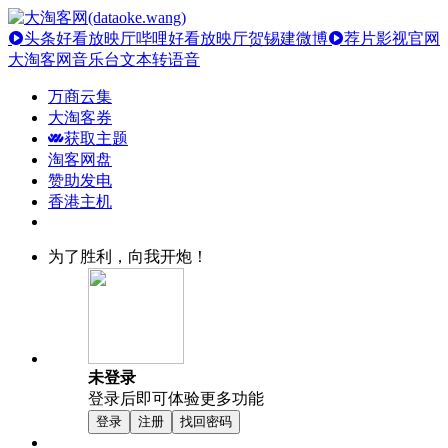
头条好看放映厅
哔哩好看放映厅
贺锡建微博
荐片影视官网
大淘客网音乐台
文本转语音
万商云集
大淘客券
获取主题
淘客网盘
赞助发电
香港主机
为了胜利，向我开炮！
未登录
登录后即可体验更多功能
登录
注册
找回密码