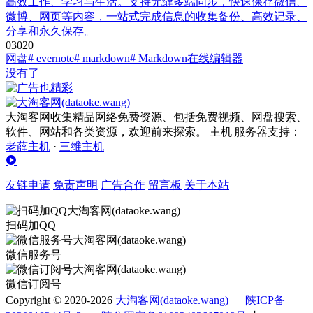
高效工作、学习与生活。支持无缝多端同步，快速保存微信、
微博、网页等内容，一站式完成信息的收集备份、高效记录、
分享和永久保存。
0
302
0
网盘
# evernote
# markdown
# Markdown在线编辑器
没有了
大淘客网收集精品网络免费资源、包括免费视频、网盘搜索、
软件、网站和各类资源，欢迎前来探索。 主机|服务器支持：
老薛主机
·
三维主机
友链申请
免责声明
广告合作
留言板
关于本站
扫码加QQ
微信服务号
微信订阅号
Copyright © 2020-2026
大淘客网(dataoke.wang)
陕ICP备