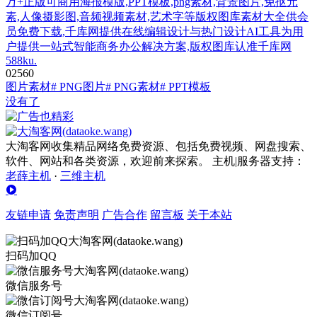
万+正版可商用海报模版,PPT模板,png素材,背景图片,免抠元
素,人像摄影图,音频视频素材,艺术字等版权图库素材大全供会
员免费下载,千库网提供在线编辑设计与热门设计AI工具为用
户提供一站式智能商务办公解决方案,版权图库认准千库网
588ku.
0
256
0
图片素材
# PNG图片
# PNG素材
# PPT模板
没有了
大淘客网收集精品网络免费资源、包括免费视频、网盘搜索、
软件、网站和各类资源，欢迎前来探索。 主机|服务器支持：
老薛主机
·
三维主机
友链申请
免责声明
广告合作
留言板
关于本站
扫码加QQ
微信服务号
微信订阅号