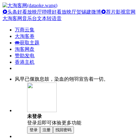
头条好看放映厅
哔哩好看放映厅
贺锡建微博
荐片影视官网
大淘客网音乐台
文本转语音
万商云集
大淘客券
获取主题
淘客网盘
赞助发电
香港主机
风早已偃旗息鼓，染血的翎羽宣告着一切。
未登录
登录后即可体验更多功能
登录
注册
找回密码