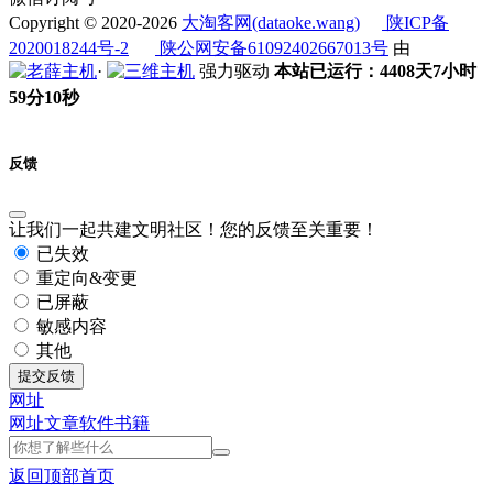
Copyright © 2020-2026
大淘客网(dataoke.wang)
陕ICP备
2020018244号-2
陕公网安备61092402667013号
由
·
强力驱动
本站已运行：4408天7小时
59分11秒
反馈
让我们一起共建文明社区！您的反馈至关重要！
已失效
重定向&变更
已屏蔽
敏感内容
其他
提交反馈
网址
网址
文章
软件
书籍
返回顶部
首页