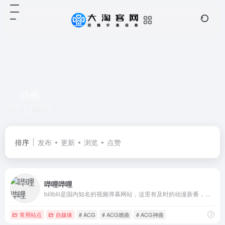
动画
共 1 篇网址
排序
发布
更新
浏览
点赞
哔哩哔哩
bilibili是国内知名的视频弹幕网站，这里有及时的动漫新番，活跃的ACG氛围，有创意的Up主。大家可以在这里找到许多欢乐。
常用站点
自媒体
# ACG
# ACG燃曲
# ACG神曲