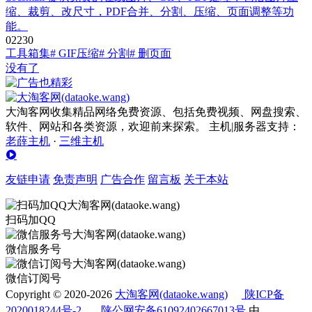
缩、裁剪、改尺寸，PDF合并、分割、压缩、页面调整等功
能。
0
223
0
工具箱集
# GIF压缩
# 分割
# 删页面
没有了
大淘客网收集精品网络免费资源、包括免费视频、网盘搜索、
软件、网站和各类资源，欢迎前来探索。 主机|服务器支持：
老薛主机
·
三维主机
友链申请
免责声明
广告合作
留言板
关于本站
扫码加QQ
微信服务号
微信订阅号
Copyright © 2020-2026
大淘客网(dataoke.wang)
陕ICP备
2020018244号-2
陕公网安备61092402667013号
由