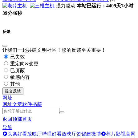
·
强力驱动
本站已运行：4409天7小时
39分46秒
反馈
让我们一起共建文明社区！您的反馈至关重要！
已失效
重定向&变更
已屏蔽
敏感内容
其他
提交反馈
网址
网址
文章
软件
书籍
返回顶部
首页
导航
头条好看放映厅
哔哩好看放映厅
贺锡建微博
荐片影视官网