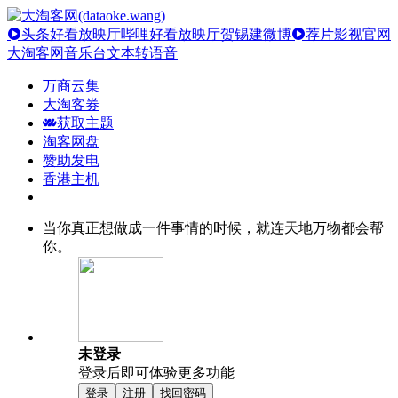
头条好看放映厅
哔哩好看放映厅
贺锡建微博
荐片影视官网
大淘客网音乐台
文本转语音
万商云集
大淘客券
获取主题
淘客网盘
赞助发电
香港主机
当你真正想做成一件事情的时候，就连天地万物都会帮
你。
未登录
登录后即可体验更多功能
登录
注册
找回密码