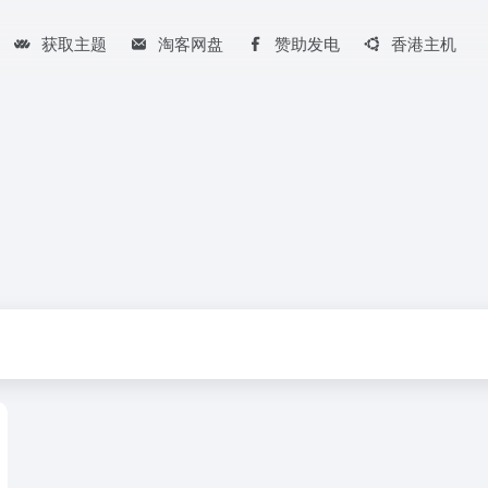
获取主题
淘客网盘
赞助发电
香港主机