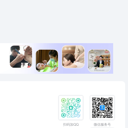
扫码加QQ
微信服务号