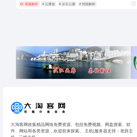
视频解析
# 云播放
# 冰豆云播
# 智能解析
大淘客网收集精品网络免费资源、包括免费视频、网盘搜索、软
件、网站和各类资源，欢迎前来探索。 主机|服务器支持：
老薛主