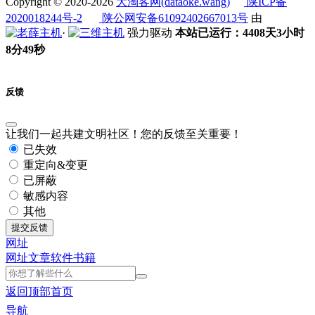
Copyright © 2020-2026
大淘客网(dataoke.wang)
陕ICP备
2020018244号-2
陕公网安备61092402667013号
由
·
强力驱动
本站已运行：4408天3小时
8分49秒
反馈
让我们一起共建文明社区！您的反馈至关重要！
已失效
重定向&变更
已屏蔽
敏感内容
其他
提交反馈
网址
网址
文章
软件
书籍
返回顶部
首页
导航