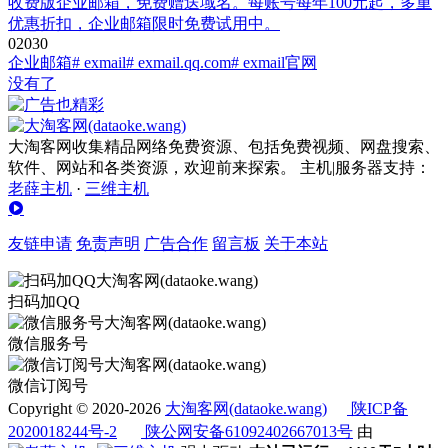
收费版企业邮箱，免费赠送域名。每账号每年100元起，多重
优惠折扣，企业邮箱限时免费试用中。
0
203
0
企业邮箱
# exmail
# exmail.qq.com
# exmail官网
没有了
大淘客网收集精品网络免费资源、包括免费视频、网盘搜索、
软件、网站和各类资源，欢迎前来探索。 主机|服务器支持：
老薛主机
·
三维主机
友链申请
免责声明
广告合作
留言板
关于本站
扫码加QQ
微信服务号
微信订阅号
Copyright © 2020-2026
大淘客网(dataoke.wang)
陕ICP备
2020018244号-2
陕公网安备61092402667013号
由