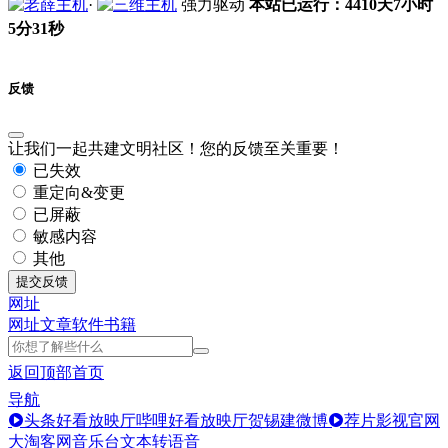
·
强力驱动
本站已运行：4410天7小时
5分32秒
反馈
让我们一起共建文明社区！您的反馈至关重要！
已失效
重定向&变更
已屏蔽
敏感内容
其他
提交反馈
网址
网址
文章
软件
书籍
返回顶部
首页
导航
头条好看放映厅
哔哩好看放映厅
贺锡建微博
荐片影视官网
大淘客网音乐台
文本转语音