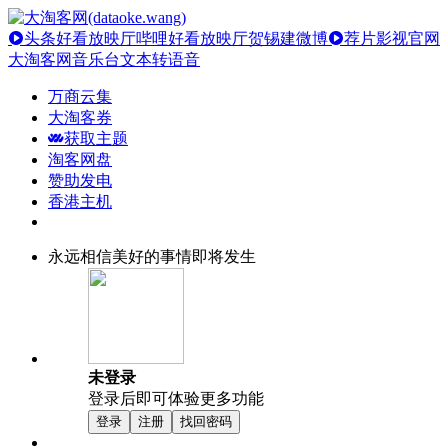
头条好看放映厅
哔哩好看放映厅
贺锡建微博
荐片影视官网
大淘客网音乐台
文本转语音
万商云集
大淘客券
获取主题
淘客网盘
赞助发电
香港主机
永远相信美好的事情即将发生
未登录
登录后即可体验更多功能
登录
注册
找回密码