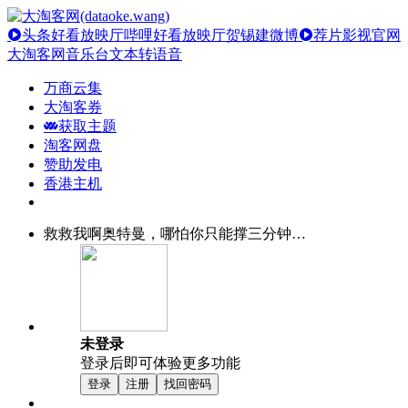
头条好看放映厅
哔哩好看放映厅
贺锡建微博
荐片影视官网
大淘客网音乐台
文本转语音
万商云集
大淘客券
获取主题
淘客网盘
赞助发电
香港主机
救救我啊奥特曼，哪怕你只能撑三分钟…
未登录
登录后即可体验更多功能
登录
注册
找回密码