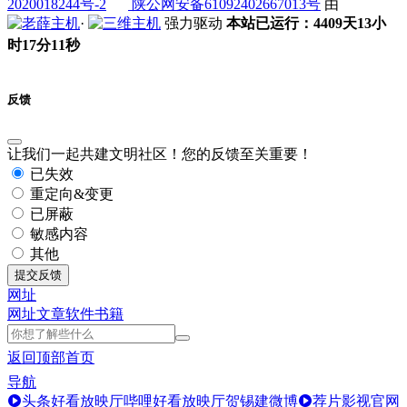
2020018244号-2
陕公网安备61092402667013号
由
·
强力驱动
本站已运行：4409天13小
时17分11秒
反馈
让我们一起共建文明社区！您的反馈至关重要！
已失效
重定向&变更
已屏蔽
敏感内容
其他
提交反馈
网址
网址
文章
软件
书籍
返回顶部
首页
导航
头条好看放映厅
哔哩好看放映厅
贺锡建微博
荐片影视官网